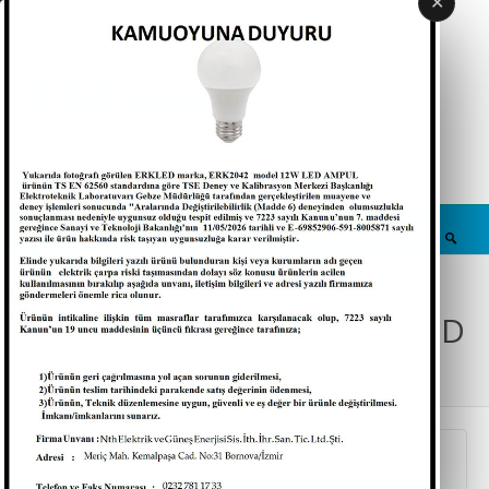
✕
Türkçe
Katalog (indir)
e-Katalog
Bayi Giriş
:: MENU ::
LED PANELLER / 3
FONKSİYONLU SIVA ALTI LED
PANELLER
COB LEDLİ ARMATÜRLER