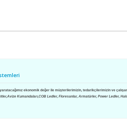
stemleri
k, yaratacağımız ekonomik değer ile müşterilerimizin, tedarikçilerimizin ve çalı
ritler,Avize Kumandaları,COB Ledler, Floresanlar, Armatürler, Power Ledler, Ha