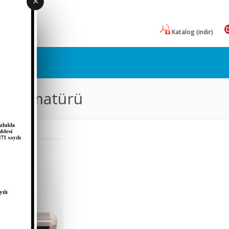
✕
Katalog (indir)
kış Armatürü