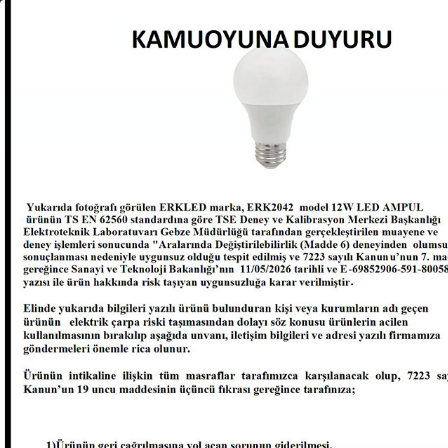
Kurumsal
Ürünlerimiz
Bize Ulaşın
3W Ledli Exit Acil Çı