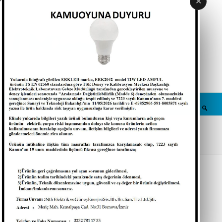
✕
Türkçe
Katalog (indir)
e-Katalog
Bayi Giriş
:: MENU ::
İç Mekan 40x40 Led