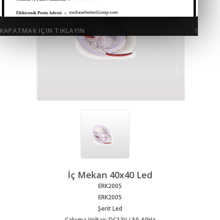
KAPATMAK IÇIN TIKLAYIN
5
İç Mekan 40x40 Led
ERK2005
ERK2005
Şerit Led
Çalışma Voltajı: DC12V / 50-60Hz